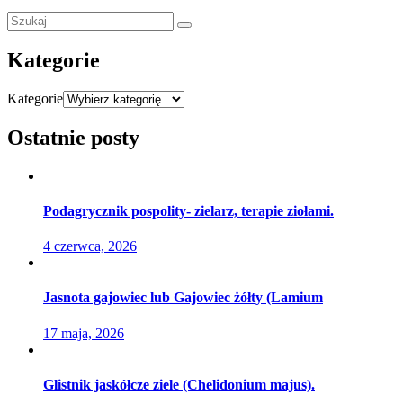
Kategorie
Kategorie
Ostatnie posty
Podagrycznik pospolity- zielarz, terapie ziołami.
4 czerwca, 2026
Jasnota gajowiec lub Gajowiec żółty (Lamium
17 maja, 2026
Glistnik jaskółcze ziele (Chelidonium majus).