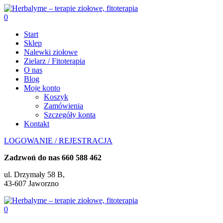
0
Start
Sklep
Nalewki ziołowe
Zielarz / Fitoterapia
O nas
Blog
Moje konto
Koszyk
Zamówienia
Szczegóły konta
Kontakt
LOGOWANIE / REJESTRACJA
Zadzwoń do nas
660 588 462
ul. Drzymały 58 B,
43-607 Jaworzno
0