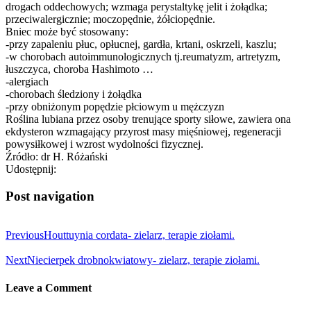
drogach oddechowych; wzmaga perystaltykę jelit i żołądka;
przeciwalergicznie; moczopędnie, żółciopędnie.
Bniec może być stosowany:
-przy zapaleniu płuc, opłucnej, gardła, krtani, oskrzeli, kaszlu;
-w chorobach autoimmunologicznych tj.reumatyzm, artretyzm,
łuszczyca, choroba Hashimoto …
-alergiach
-chorobach śledziony i żołądka
-przy obniżonym popędzie płciowym u mężczyzn
Roślina lubiana przez osoby trenujące sporty siłowe, zawiera ona
ekdysteron wzmagający przyrost masy mięśniowej, regeneracji
powysiłkowej i wzrost wydolności fizycznej.
Źródło: dr H. Różański
Udostępnij:
Post navigation
Previous
Houttuynia cordata- zielarz, terapie ziołami.
Next
Niecierpek drobnokwiatowy- zielarz, terapie ziołami.
Leave a Comment